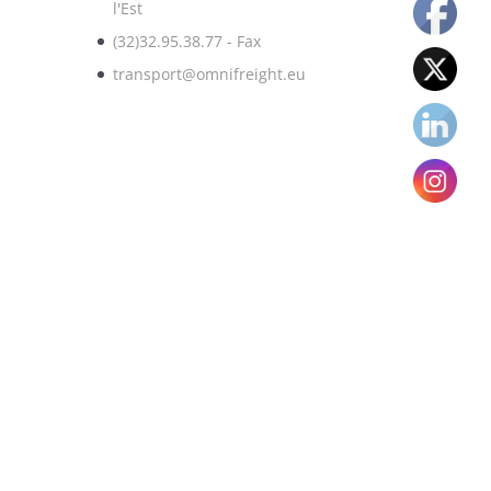
l'Est
(32)32.95.38.77 - Fax
transport@omnifreight.eu