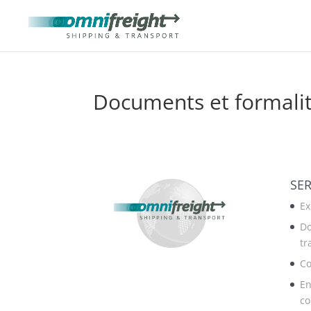
Documents et formalit
SER
Ex
Do
tr
Co
En
co