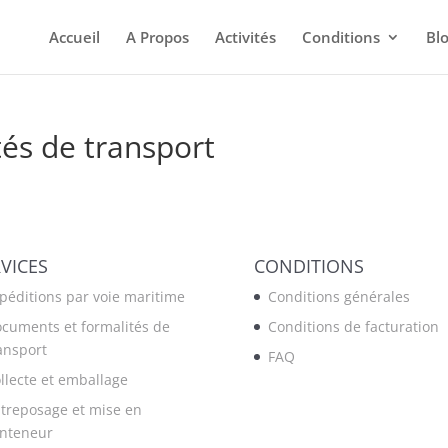
Accueil
A Propos
Activités
Conditions
Bl
és de transport
VICES
CONDITIONS
péditions par voie maritime
Conditions générales
cuments et formalités de
Conditions de facturation
ansport
FAQ
llecte et emballage
treposage et mise en
nteneur