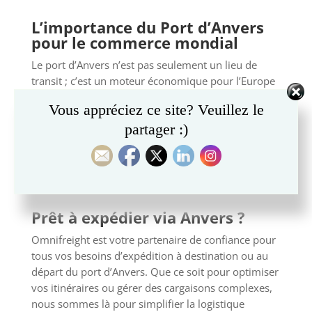
L’importance du Port d’Anvers
pour le commerce mondial
Le port d’Anvers n’est pas seulement un lieu de
transit ; c’est un moteur économique pour l’Europe
et le monde. Il soutient des milliers d’emplois et
Vous appréciez ce site? Veuillez le
joue un rôle clé dans la fluidité des chaînes
partager :)
d’approvisionnement. Sa capacité à innover, à
s’adapter aux besoins de l’industrie et à adopter des
pratiques durables en fait un modèle pour les ports
du monde entier.
Prêt à expédier via Anvers ?
Omnifreight est votre partenaire de confiance pour
tous vos besoins d’expédition à destination ou au
départ du port d’Anvers. Que ce soit pour optimiser
vos itinéraires ou gérer des cargaisons complexes,
nous sommes là pour simplifier la logistique