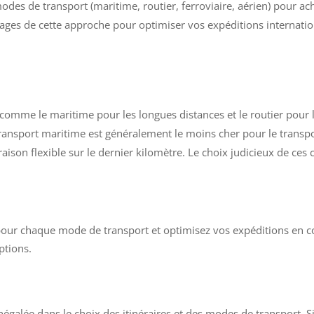
des de transport (maritime, routier, ferroviaire, aérien) pour 
ntages de cette approche pour optimiser vos expéditions internatio
omme le maritime pour les longues distances et le routier pour le
transport maritime est généralement le moins cher pour le transp
raison flexible sur le dernier kilomètre. Le choix judicieux de c
s pour chaque mode de transport et optimisez vos expéditions en
ptions.
inégalée dans le choix des itinéraires et des modes de transport.