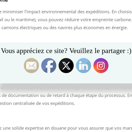
minimiser l’impact environnemental des expéditions. En choisissa
il ou le maritime), vous pouvez réduire votre empreinte carbone.
de camions électriques ou des navires plus économes en énergie.
Vous appréciez ce site? Veuillez le partager :)
ons et privilégiez les options les plus durables pour aligner vot
douanières
un seul prestataire qui prend en charge l’ensemble des formalités
urs de documentation ou de retard à chaque étape du processus. En
gestion centralisée de vos expéditions.
ec une solide expertise en douane pour vous assurer que vos mar